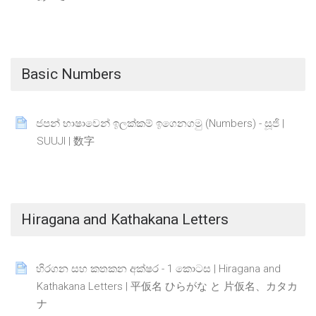
Basic Numbers
ජපන් භාෂාවෙන් ඉලක්කම් ඉගෙනගමු (Numbers) - සූජි |
Page
SUUJI | 数字
Hiragana and Kathakana Letters
හිරගන සහ කතකන අක්ෂර - 1 කොටස | Hiragana and
Kathakana Letters | 平仮名 ひらがな と 片仮名、カタカ
Page
ナ