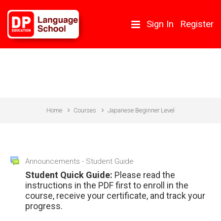
Skip to main content
Sign In
Register
Japanese Beginner Level
Home
Courses
Japanese Beginner Level
Topic outline
Forum
Announcements - Student Guide
General
Student Quick Guide:
Please read the
instructions in the PDF first to enroll in the
course, receive your certificate, and track your
progress.