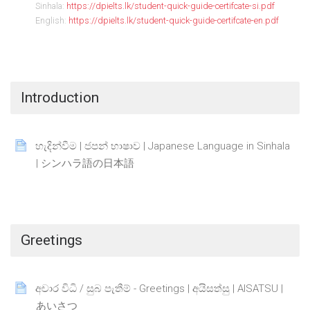
Sinhala:
https://dpielts.lk/student-quick-guide-certifcate-si.pdf
English:
https://dpielts.lk/student-quick-guide-certifcate-en.pdf
Introduction
හැදින්වීම | ජපන් භාෂාව | Japanese Language in Sinhala
Page
| シンハラ語の日本語
Greetings
අචාර විධි / සුබ පැතීම් - Greetings | අයිසත්සු | AISATSU |
Page
あいさつ