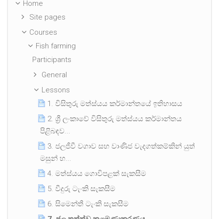
Home
Site pages
Courses
Fish farming
Participants
General
Lessons
1. විසිතුරු මත්ස්යය කර්මාන්තයේ ඉතිහාසය
2. ශ්‍රී ලංකාවේ විසිතුරු මත්ස්යය කර්මාන්තය
පිළිබඳව...
3. ජලජීවී වගාව සහ වාණිජ වැදගත්කම්කින් යුත්
මසුන් හ...
4. මත්ස්යය ගොවිපළක් සැකසීම
5. වීදුරු ටැංකි සැකසීම
6. සිමෙන්තී ටැංකි සැකසීම