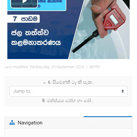
Play
Video
Last modified: Wednesday, 25 September 2024, 1:38 PM
← 6. සිමෙන්තී ටැංකි සැකසීම
Jump to...
8. මත්ස්යය රෝග හා රෝග පාලනය →
Skip Navigation
Navigation