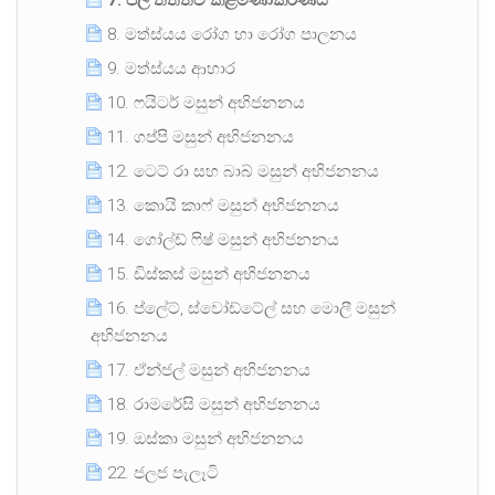
7. ජල තත්ත්ව කළමණාකරණය
8. මත්ස්යය රෝග හා රෝග පාලනය
9. මත්ස්යය ආහාර
10. ෆයිටර් මසුන් අභිජනනය
11. ගප්පි මසුන් අභිජනනය
12. ටෙට් රා සහ බාබ් මසුන් අභිජනනය
13. කොයි කාෆ් මසුන් අභිජනනය
14. ගෝල්ඩ් ෆිෂ් මසුන් අභිජනනය
15. ඩිස්කස් මසුන් අභිජනනය
16. ප්ලේට්, ස්වෝඩ්ටේල් සහ මොලී මසුන්
අභිජනනය
17. ඒන්ජල් මසුන් අභිජනනය
18. රාමරේසි මසුන් අභිජනනය
19. ඔස්කා මසුන් අභිජනනය
22. ජලජ පැලෑටි