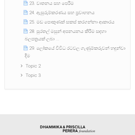
23. වාතනය සහ පෙරීම
24. ඇසුරුම්කරණය සහ ප්‍රවාහනය
25. මඩ පොකුණක් සකස් කරගන්නා ආකාරය
28. සුරතල් මසුන් අපනයනය කිරීම සඳහා
බලපත්‍රයක් ලබා ...
29. ලෝකයේ විවිධ රටවල ගැණුම්කරුවන් හඳුන්වා
දීම
Topic 2
Topic 3